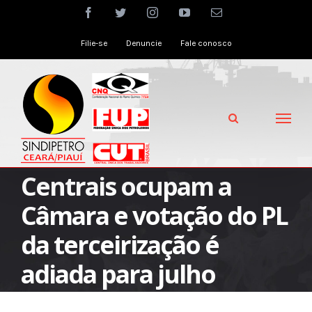
Skip
facebook
twitter
instagram
youtube
Email
to
Filie-se
Denuncie
Fale conosco
content
Centrais ocupam a
Câmara e votação do PL
da terceirização é
adiada para julho