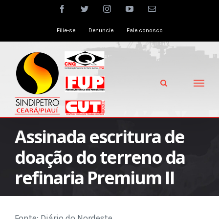
Skip
facebook
twitter
instagram
youtube
Email
to
Filie-se
Denuncie
Fale conosco
content
Assinada escritura de
doação do terreno da
refinaria Premium II
Fonte: Diário do Nordeste